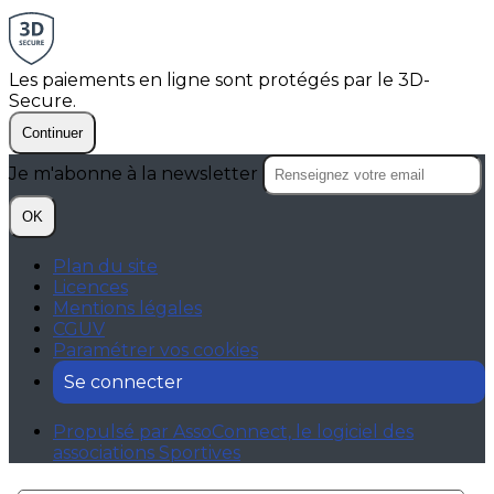
Les paiements en ligne sont protégés par le 3D-
Secure.
Continuer
Je m'abonne à la newsletter
OK
Plan du site
Licences
Mentions légales
CGUV
Paramétrer vos cookies
Se connecter
Propulsé par AssoConnect, le logiciel des
associations Sportives