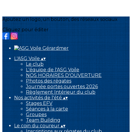
Ajoutez un logo, un bouton, des réseaux sociaux
Cliquez pour éditer
L'ASG Voile
▴
▾
Le club
L'équipe de l'ASG Voile
NOS HORAIRES D'OUVERTURE
Photos des régates
Journée portes ouvertes 2026
Règlement Intérieur du club
Nos activités de l'été
▴
▾
Stages EFV
Séances à la carte
Groupes
Team Building
Le coin du coureur
▴
▾
Inscriptions aux régates du club