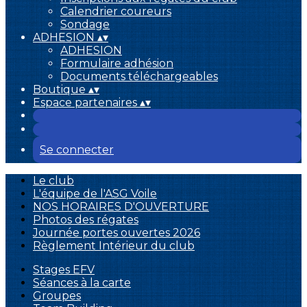
Calendrier coureurs
Sondage
ADHESION
▴
▾
ADHESION
Formulaire adhésion
Documents téléchargeables
Boutique
▴
▾
Espace partenaires
▴
▾
Se connecter
Le club
L'équipe de l'ASG Voile
NOS HORAIRES D'OUVERTURE
Photos des régates
Journée portes ouvertes 2026
Règlement Intérieur du club
Stages EFV
Séances à la carte
Groupes