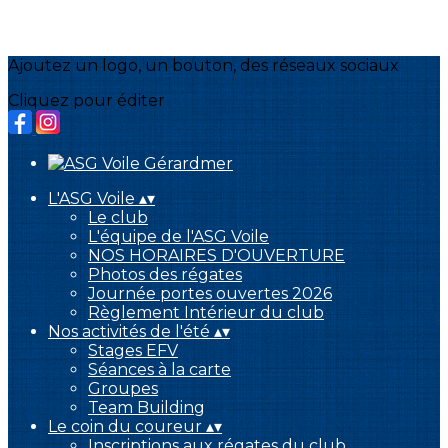
Ajoutez un logo, un bouton, des réseaux sociaux
Cliquez pour éditer
L'ASG Voile
▴
▾
Le club
L'équipe de l'ASG Voile
NOS HORAIRES D'OUVERTURE
Photos des régates
Journée portes ouvertes 2026
Règlement Intérieur du club
Nos activités de l'été
▴
▾
Stages EFV
Séances à la carte
Groupes
Team Building
Le coin du coureur
▴
▾
Inscriptions aux régates du club