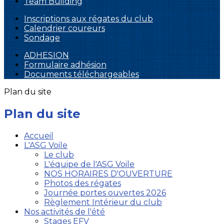
Team Building
Inscriptions aux régates du club
Calendrier coureurs
Sondage
ADHESION
Formulaire adhésion
Documents téléchargeables
Plan du site
Plan du site
Accueil
L'ASG Voile
Le club
L'équipe de l'ASG Voile
NOS HORAIRES D'OUVERTURE
Photos des régates
Journée portes ouvertes 2026
Règlement Intérieur du club
Nos activités de l'été
Stages EFV