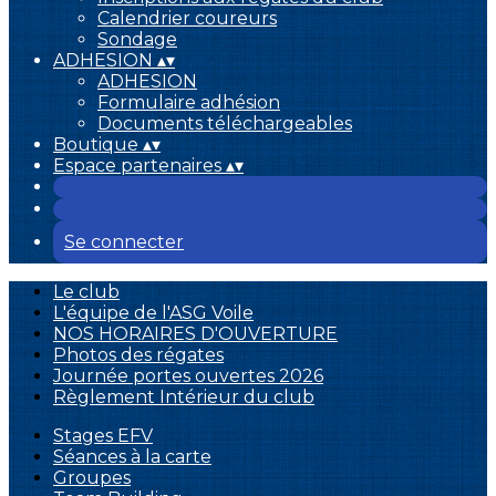
Calendrier coureurs
Sondage
ADHESION
▴
▾
ADHESION
Formulaire adhésion
Documents téléchargeables
Boutique
▴
▾
Espace partenaires
▴
▾
Se connecter
Le club
L'équipe de l'ASG Voile
NOS HORAIRES D'OUVERTURE
Photos des régates
Journée portes ouvertes 2026
Règlement Intérieur du club
Stages EFV
Séances à la carte
Groupes