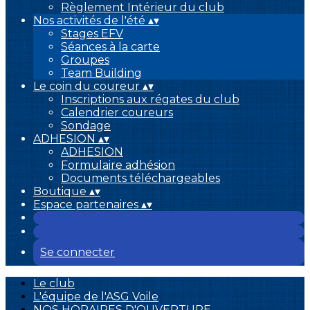
Règlement Intérieur du club
Nos activités de l'été
▴
▾
Stages EFV
Séances à la carte
Groupes
Team Building
Le coin du coureur
▴
▾
Inscriptions aux régates du club
Calendrier coureurs
Sondage
ADHESION
▴
▾
ADHESION
Formulaire adhésion
Documents téléchargeables
Boutique
▴
▾
Espace partenaires
▴
▾
Se connecter
Le club
L'équipe de l'ASG Voile
NOS HORAIRES D'OUVERTURE