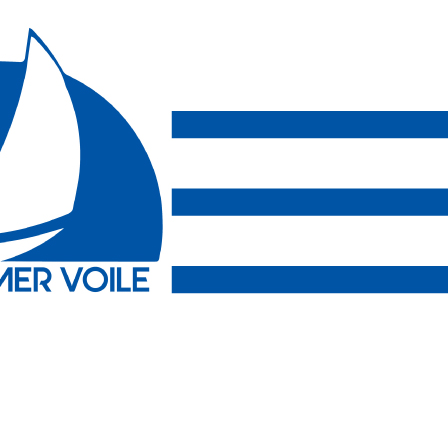
Exporter les lignes sélectionnées
Exporter toutes les colonnes
Exporter uniquement les colonnes affichées
Menu
<
>
Stages EFV
Séances à la carte
Groupes
Team Building
?>
Images de la page d'accueil
Cliquez pour éditer