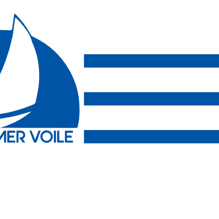
Menu
<
>
Le club
L'équipe de l'ASG Voile
Photos des régates
Journée portes ouvertes 2026
Règlement Intérieur du club
?>
Images de la page d'accueil
Cliquez pour éditer