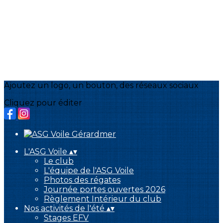
Ajoutez un logo, un bouton, des réseaux sociaux
Cliquez pour éditer
L'ASG Voile
▴
▾
Le club
L'équipe de l'ASG Voile
Photos des régates
Journée portes ouvertes 2026
Règlement Intérieur du club
Nos activités de l'été
▴
▾
Stages EFV