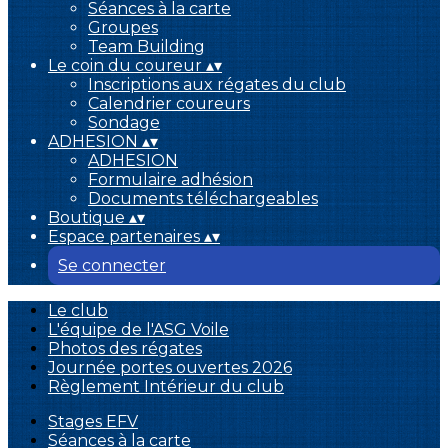
Séances à la carte
Groupes
Team Building
Le coin du coureur
▴
▾
Inscriptions aux régates du club
Calendrier coureurs
Sondage
ADHESION
▴
▾
ADHESION
Formulaire adhésion
Documents téléchargeables
Boutique
▴
▾
Espace partenaires
▴
▾
Se connecter
Le club
L'équipe de l'ASG Voile
Photos des régates
Journée portes ouvertes 2026
Règlement Intérieur du club
Stages EFV
Séances à la carte