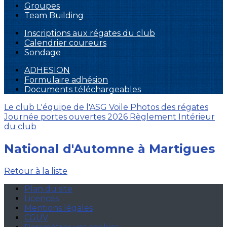
Groupes
Team Building
Inscriptions aux régates du club
Calendrier coureurs
Sondage
ADHESION
Formulaire adhésion
Documents téléchargeables
Le club
L'équipe de l'ASG Voile
Photos des régates
Journée portes ouvertes 2026
Règlement Intérieur
du club
National d'Automne à Martigues
Retour à la liste
Plan du site
Licences
Mentions légales
CGUV